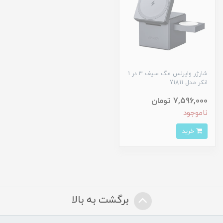
شارژر وایرلس مگ سیف ۳ در ۱
انکر مدل Y1811
7,596,000 تومان
ناموجود
خرید
برگشت به بالا