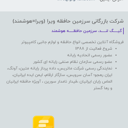
شرکت بازرگانی سرزمین حافظه ویرا (ویرا=هوشمند)
گیـــــگ لنـــــد، سرزمین حافظـــــه هوشمند
فروشگاه آنلاین تخصصی انواع حافظه و لوازم جانبی کامپیوتر
شروع فعالیت از 1388
عضور رسمی اتحادیه رایانه
عضو رسمی سازمان نظام صنفی رایانه ای کشور
نمایندگی رسمی شرکت ماتریس، داده پرداز رایانه متین، آونگ،
ایران رهجو؛ آسان سرویس، سازگار ارقام، ایمن ایده ایرانیان،
الماس رایان ایرانیان ،فیدار نامدار سورین ، آویژه حافظه ایرانیان
و رها گستر