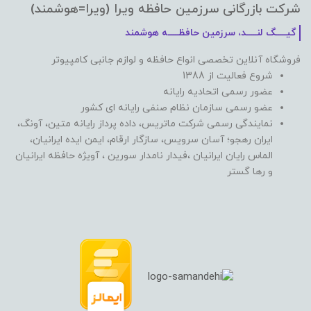
شرکت بازرگانی سرزمین حافظه ویرا (ویرا=هوشمند)
گیـــــگ لنـــــد، سرزمین حافظـــــه هوشمند
فروشگاه آنلاین تخصصی انواع حافظه و لوازم جانبی کامپیوتر
شروع فعالیت از 1388
عضور رسمی اتحادیه رایانه
عضو رسمی سازمان نظام صنفی رایانه ای کشور
نمایندگی رسمی شرکت ماتریس، داده پرداز رایانه متین، آونگ،
ایران رهجو؛ آسان سرویس، سازگار ارقام، ایمن ایده ایرانیان،
الماس رایان ایرانیان ،فیدار نامدار سورین ، آویژه حافظه ایرانیان
و رها گستر