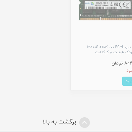
رم لپ تاپ PC3L تک کاناله 12800S
ظرفیت 8 گیگابایت
 تومان
ود
برگشت به بالا