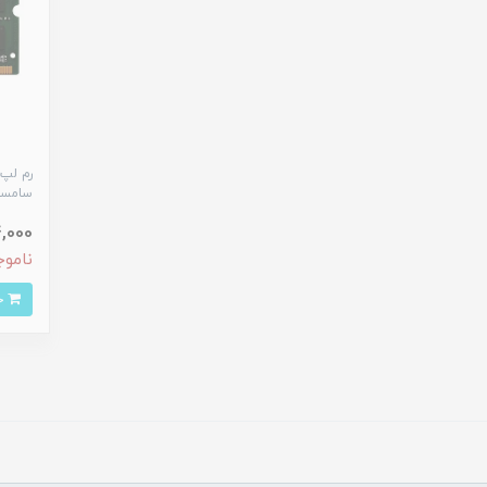
سامسونگ 
804,000
ناموج
خرید