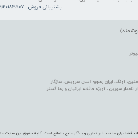
پشتیبانی فروش : 09120183507
وشمند)
یوتر
متین، آونگ، ایران رهجو؛ آسان سرویس، سازگار
یدار نامدار سورین ، آویژه حافظه ایرانیان و رها گستر
ند فقط برای مقاصد غیر تجاری و با ذکر منبع بلامانع است. کلیه حقوق این سایت مت