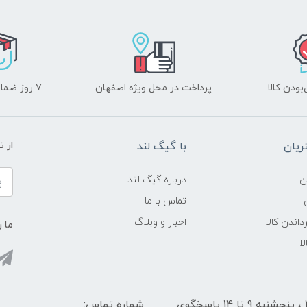
ودن کالا
پرداخت در محل ویژه اصفهان
۷ روز ضمانت بازگشت
یان
با گیگ لند
از 
ن
درباره گیگ لند
تماس با ما
داندن کالا
اخبار و وبلاگ
ما ر
ا
شنبه تا چهارشنبه از ساعت 9 الی ۱4 و 17:30 الی ۲1 ، پنجشنبه 9 تا 14 پاسخگوی
شماره تماس: