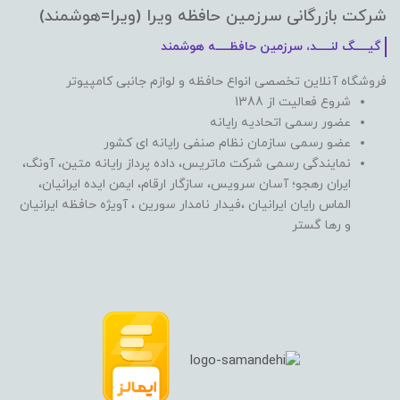
شرکت بازرگانی سرزمین حافظه ویرا (ویرا=هوشمند)
گیـــــگ لنـــــد، سرزمین حافظـــــه هوشمند
فروشگاه آنلاین تخصصی انواع حافظه و لوازم جانبی کامپیوتر
شروع فعالیت از 1388
عضور رسمی اتحادیه رایانه
عضو رسمی سازمان نظام صنفی رایانه ای کشور
نمایندگی رسمی شرکت ماتریس، داده پرداز رایانه متین، آونگ،
ایران رهجو؛ آسان سرویس، سازگار ارقام، ایمن ایده ایرانیان،
الماس رایان ایرانیان ،فیدار نامدار سورین ، آویژه حافظه ایرانیان
و رها گستر