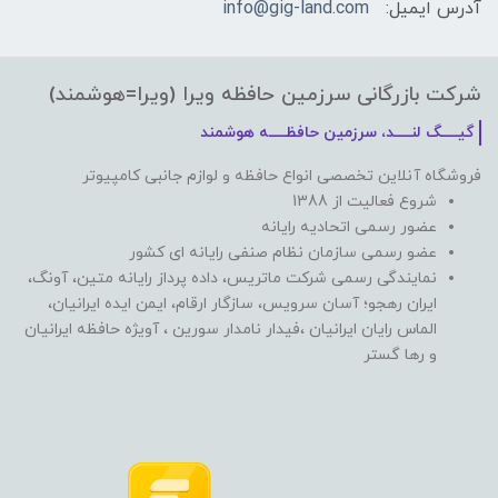
آدرس ایمیل:
info@gig-land.com
شرکت بازرگانی سرزمین حافظه ویرا (ویرا=هوشمند)
گیـــــگ لنـــــد، سرزمین حافظـــــه هوشمند
فروشگاه آنلاین تخصصی انواع حافظه و لوازم جانبی کامپیوتر
شروع فعالیت از 1388
عضور رسمی اتحادیه رایانه
عضو رسمی سازمان نظام صنفی رایانه ای کشور
نمایندگی رسمی شرکت ماتریس، داده پرداز رایانه متین، آونگ،
ایران رهجو؛ آسان سرویس، سازگار ارقام، ایمن ایده ایرانیان،
الماس رایان ایرانیان ،فیدار نامدار سورین ، آویژه حافظه ایرانیان
و رها گستر