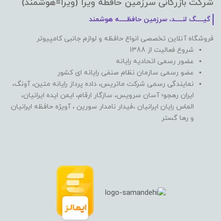
شرکت بازرگانی سرزمین حافظه ویرا (ویرا=هوشمند)
گیـــــگ لنـــــد، سرزمین حافظـــــه هوشمند
فروشگاه آنلاین تخصصی انواع حافظه و لوازم جانبی کامپیوتر
شروع فعالیت از 1388
عضور رسمی اتحادیه رایانه
عضو رسمی سازمان نظام صنفی رایانه ای کشور
نمایندگی رسمی شرکت ماتریس، داده پرداز رایانه متین، آونگ،
ایران رهجو؛ آسان سرویس، سازگار ارقام، ایمن ایده ایرانیان،
الماس رایان ایرانیان ،فیدار نامدار سورین ، آویژه حافظه ایرانیان
و رها گستر