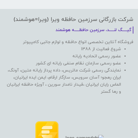
شرکت بازرگانی سرزمین حافظه ویرا (ویرا=هوشمند)
گیـــــگ لنـــــد، سرزمین حافظـــــه هوشمند
فروشگاه آنلاین تخصصی انواع حافظه و لوازم جانبی کامپیوتر
شروع فعالیت از 1388
عضور رسمی اتحادیه رایانه
عضو رسمی سازمان نظام صنفی رایانه ای کشور
نمایندگی رسمی شرکت ماتریس، داده پرداز رایانه متین، آونگ،
ایران رهجو؛ آسان سرویس، سازگار ارقام، ایمن ایده ایرانیان،
الماس رایان ایرانیان ،فیدار نامدار سورین ، آویژه حافظه ایرانیان
و رها گستر