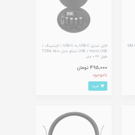
کابل تبدیل USB-C به USB-C / لایتنینگ /
USB / micro USB تسکو مدل TCRA 1500
طول 0.22 متر
495,000 تومان
ناموجود
خرید