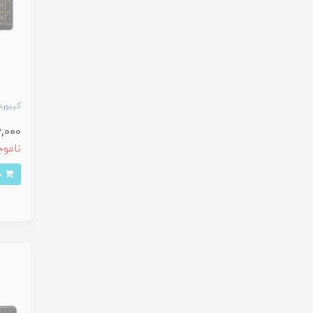
کیبورد ت
786,000
ناموج
خرید