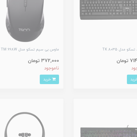
سکو مدل TK 8035
ماوس بی سیم تسکو مدل TM 668W
تومان
372,000 تومان
ود
ناموجود
خرید