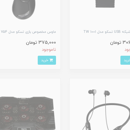
سکو مدل TW 1001
ماوس مخصوص بازی تسکو مدل TM 754
تومان
375,000 تومان
ود
ناموجود
خرید