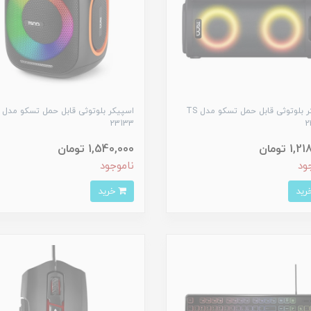
اسپیکر بلوتوثی قابل حمل تسکو مدل TS
23133
2
1 تومان
1,540,000 تومان
ود
ناموجود
خرید