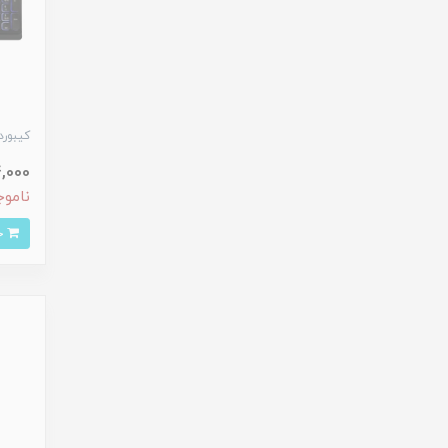
کیبورد 
814,000 
ناموج
خرید