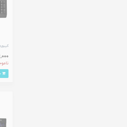
کیبورد ت
714,000 
ناموج
خرید