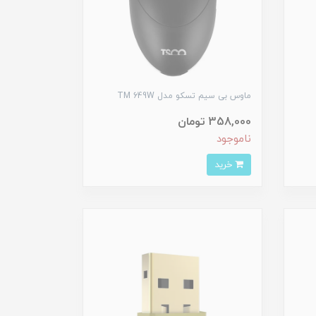
ماوس بی سیم تسکو مدل TM 649W
358,000 تومان
ناموجود
خرید