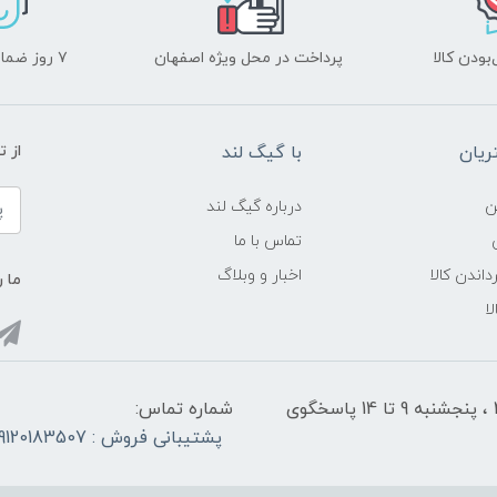
ودن کالا
پرداخت در محل ویژه اصفهان
۷ روز ضمانت بازگشت
یان
با گیگ لند
از 
ن
درباره گیگ لند
تماس با ما
داندن کالا
اخبار و وبلاگ
ما ر
ا
شنبه تا چهارشنبه از ساعت 9 الی ۱4 و 17:30 الی ۲1 ، پنجشنبه 9 تا 14 پاسخگوی
شماره تماس:
پشتیبانی فروش : 09120183507