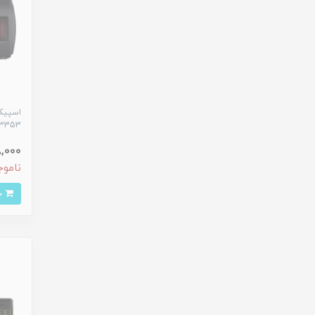
3353
,218,000
ناموج
خرید