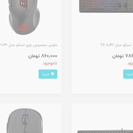
سکو مدل TK 8046
ماوس مخصوص بازی تسکو مدل GM 2023
 تومان
860,000 تومان
ود
ناموجود
خرید