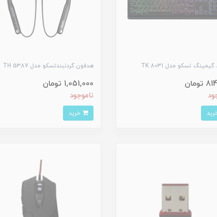
گیمینگ تسکو مدل TK 8031
هدفون گردنبندتسکو مدل TH 5387
تومان
1,051,000 تومان
ود
ناموجود
خرید