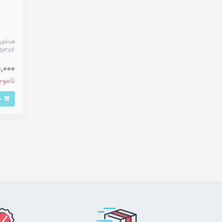
5384
,020,000
ناموج
خرید