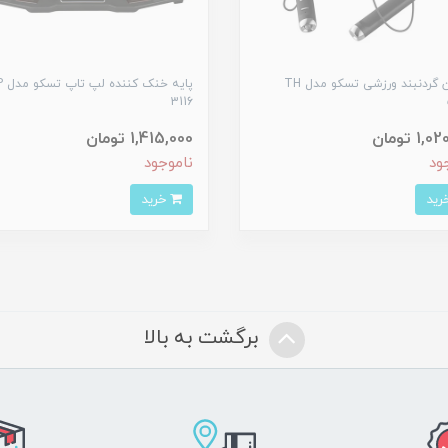
هدفون گردنبند ورزشی تسکو مدل TH
پایه
3116
1 تومان
1,415,000 تومان
ود
ناموجود
خرید
برگشت به بالا