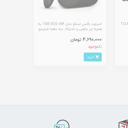
 خنک کننده لپ تاپ تسکو مدل TCLP
اندروید باکس تسکو مدل TAB ECO AIR به
همراه ایر ماوس و اشتراک سه ماهه فیلیمو
4,690,000 تومان
ناموجود
خرید