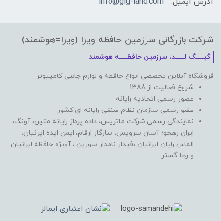
آدرس ایمیل:
info@gig-land.com
شرکت بازرگانی سرزمین حافظه ویرا (ویرا=هوشمند)
گیـــــگ لنـــــد، سرزمین حافظـــــه هوشمند
فروشگاه آنلاین تخصصی انواع حافظه و لوازم جانبی کامپیوتر
شروع فعالیت از 1388
عضور رسمی اتحادیه رایانه
عضو رسمی سازمان نظام صنفی رایانه ای کشور
نمایندگی رسمی شرکت ماتریس، داده پرداز رایانه متین، آونگ،
ایران رهجو؛ آسان سرویس، سازگار ارقام، ایمن ایده ایرانیان،
الماس رایان ایرانیان ،فیدار نامدار سورین ، آویژه حافظه ایرانیان
و رها گستر