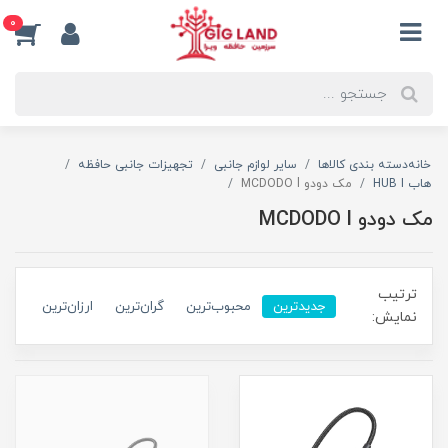
0
خانه
دسته بندی کالاها
سایر لوازم جانبی
تجهیزات جانبی حافظه
هاب HUB I
مک دودو MCDODO l
مک دودو MCDODO l
ترتیب
جدیدترین
محبوب‌ترین
گران‌ترین
ارزان‌ترین
نمایش: