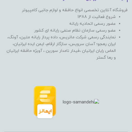
فروشگاه آنلاین تخصصی انواع حافظه و لوازم جانبی کامپیوتر
شروع فعالیت از 1388
عضور رسمی اتحادیه رایانه
عضو رسمی سازمان نظام صنفی رایانه ای کشور
نمایندگی رسمی شرکت ماتریس، داده پرداز رایانه متین، آونگ،
ایران رهجو؛ آسان سرویس، سازگار ارقام، ایمن ایده ایرانیان،
الماس رایان ایرانیان ،فیدار نامدار سورین ، آویژه حافظه ایرانیان
و رها گستر