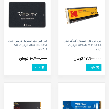
اس اس دی اینترنال کداک مدل
اس اس دی اینترنال وریتی مدل
X250S M.2 SATA ظرفیت 1
ASCEND S601 ظرفیت 512
ترابایت
گیگابایت
17,900,000 تومان
10,700,000 تومان
خرید
خرید