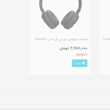
ی بی ال مدل Tune 230
هدست بلوتوثی جی بی ال مدل Tune 520
2,658,000 تومان
ناموجود
خرید