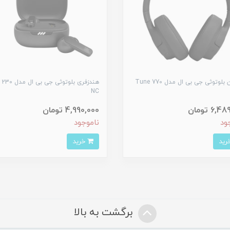
هدفون بلوتوثی جی بی ال مدل Tune 770
هندزفری بلوتوثی ج
NC
6, تومان
4,990,000 تومان
ود
ناموجود
خرید
برگشت به بالا