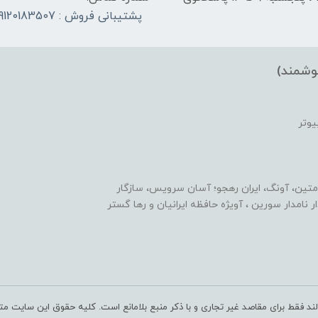
پشتیبانی فروش : 09120183507
وشمند)
یوتر
متین، آونگ، ایران رهجو؛ آسان سرویس، سازگار
یدار نامدار سورین ، آویژه حافظه ایرانیان و رها گستر
ند فقط برای مقاصد غیر تجاری و با ذکر منبع بلامانع است. کلیه حقوق این سایت مت