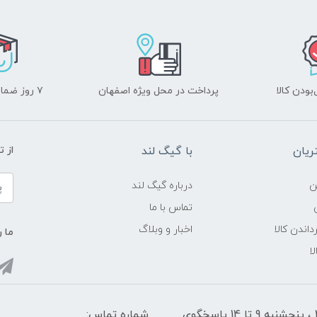
ودن کالا
پرداخت در محل ویژه اصفهان
۷ روز ضمانت بازگشت
یان
با گیگ لند
از 
ن
درباره گیگ لند
تماس با ما
داندن کالا
اخبار و وبلاگ
ما ر
ا
شنبه تا چهارشنبه از ساعت 9 الی ۱4 و 17:30 الی ۲1 ، پنجشنبه 9 تا 14 پاسخگوی
شماره تماس: