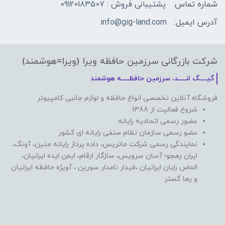
شماره تماس:
پشتیبانی فروش : 09120183507
آدرس ایمیل:
info@gig-land.com
شرکت بازرگانی سرزمین حافظه ویرا (ویرا=هوشمند)
گیـــــگ لنـــــد، سرزمین حافظـــــه هوشمند
فروشگاه آنلاین تخصصی انواع حافظه و لوازم جانبی کامپیوتر
شروع فعالیت از 1388
عضور رسمی اتحادیه رایانه
عضو رسمی سازمان نظام صنفی رایانه ای کشور
نمایندگی رسمی شرکت ماتریس، داده پرداز رایانه متین، آونگ،
ایران رهجو؛ آسان سرویس، سازگار ارقام، ایمن ایده ایرانیان،
الماس رایان ایرانیان ،فیدار نامدار سورین ، آویژه حافظه ایرانیان
و رها گستر