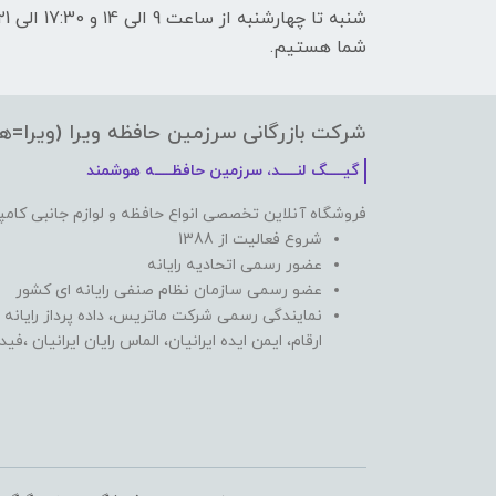
شما هستیم.
شرکت بازرگانی سرزمین حافظه ویرا (ویرا=ه
گیـــــگ لنـــــد، سرزمین حافظـــــه هوشمند
فروشگاه آنلاین تخصصی انواع حافظه و لوازم جانبی کامپ
شروع فعالیت از 1388
عضور رسمی اتحادیه رایانه
عضو رسمی سازمان نظام صنفی رایانه ای کشور
نمایندگی رسمی شرکت ماتریس، داده پرداز رایانه 
ارقام، ایمن ایده ایرانیان، الماس رایان ایرانیان ،ف