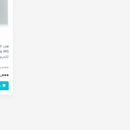
MG 
تاندربولت (LT
0,000
900,000
خرید