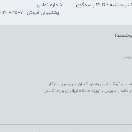
شنبه تا چهارشنبه از ساعت 9 الی ۱4 و 17:30 الی ۲1 ، پنجشنبه 9 تا 14 پاسخگوی
شماره تماس:
پشتیبانی فروش : 09120183507
وشمند)
یوتر
متین، آونگ، ایران رهجو؛ آسان سرویس، سازگار
یدار نامدار سورین ، آویژه حافظه ایرانیان و رها گستر