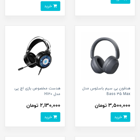
خرید
هدفون بی سیم باسئوس مدل
هدست مخصوص بازی اچ پی
Bass 35 Max
مدل H120
3,500,000 تومان
2,130,000 تومان
خرید
خرید