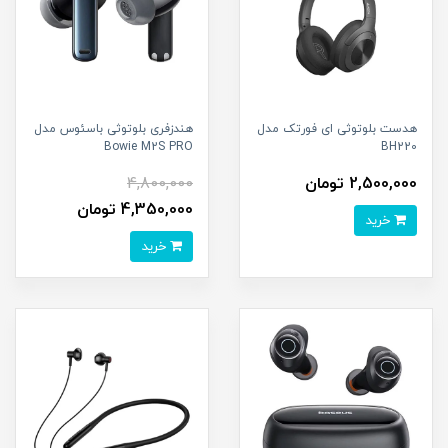
هدست بلوتوثی ای فورتک مدل
هندزفری بلوتوثی باسئوس مدل
Bowie M2S PRO
BH220
2,500,000 تومان
4,800,000
4,350,000 تومان
خرید
خرید