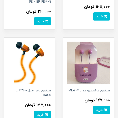
FEINIER FE-309
145,000 تومان
210,000 تومان
خرید
خرید
هدفون ماشیمارو مدل ME-2011
هدفون باس مدل EP-2900
BASS
127,000 تومان
135,000 تومان
خرید
خرید