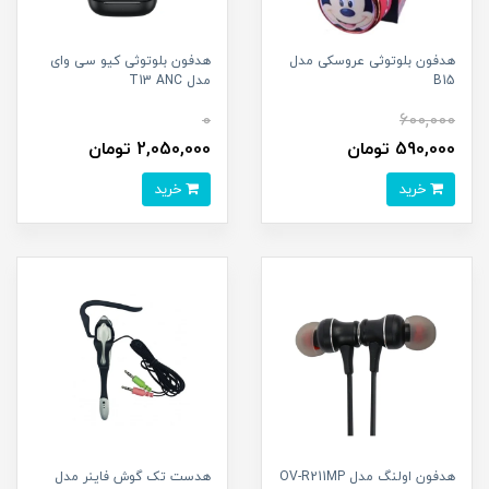
هدفون بلوتوثی عروسکی مدل
هدفون بلوتوثی کیو سی وای
B15
مدل T13 ANC
0
600,000
590,000 تومان
2,050,000 تومان
خرید
خرید
هدفون اولنگ مدل OV-R211MP
هدست تک گوش فاینر مدل