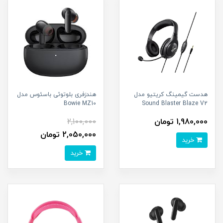
هدست گیمینگ کریتیو مدل
هندزفری بلوتوثی باسئوس مدل
Bowie MZ10
Sound Blaster Blaze V2
1,980,000 تومان
2,100,000
2,050,000 تومان
خرید
خرید