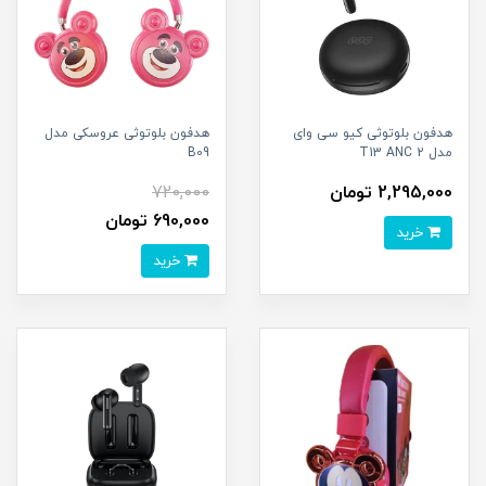
هدفون بلوتوثی کیو سی وای
هدفون بلوتوثی عروسکی مدل
مدل T13 ANC 2
B09
2,295,000 تومان
720,000
690,000 تومان
خرید
خرید