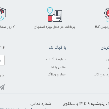
ودن کالا
پرداخت در محل ویژه اصفهان
۷ روز ضمانت بازگشت
یان
با گیگ لند
از 
ن
درباره گیگ لند
تماس با ما
داندن کالا
اخبار و وبلاگ
ما ر
ا
شنبه تا چهارشنبه از ساعت 9 الی ۱4 و 17:30 الی ۲1 ، پنجشنبه 9 تا 14 پاسخگوی
شماره تماس: