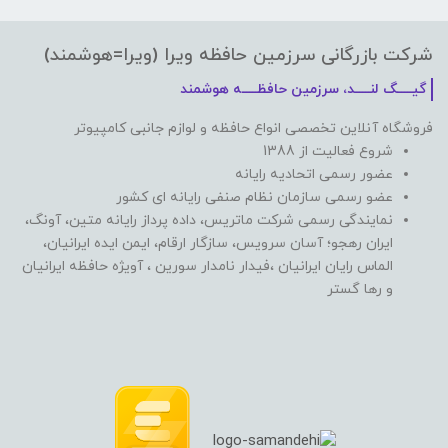
شرکت بازرگانی سرزمین حافظه ویرا (ویرا=هوشمند)
گیـــــگ لنـــــد، سرزمین حافظـــــه هوشمند
فروشگاه آنلاین تخصصی انواع حافظه و لوازم جانبی کامپیوتر
شروع فعالیت از 1388
عضور رسمی اتحادیه رایانه
عضو رسمی سازمان نظام صنفی رایانه ای کشور
نمایندگی رسمی شرکت ماتریس، داده پرداز رایانه متین، آونگ،
ایران رهجو؛ آسان سرویس، سازگار ارقام، ایمن ایده ایرانیان،
الماس رایان ایرانیان ،فیدار نامدار سورین ، آویژه حافظه ایرانیان
و رها گستر