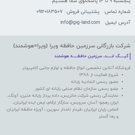
پنجشنبه 9 تا 14 پاسخگوی شما هستیم.
شماره تماس:
پشتیبانی فروش : 09120183507
آدرس ایمیل:
info@gig-land.com
شرکت بازرگانی سرزمین حافظه ویرا (ویرا=هوشمند)
گیـــــگ لنـــــد، سرزمین حافظـــــه هوشمند
فروشگاه آنلاین تخصصی انواع حافظه و لوازم جانبی کامپیوتر
شروع فعالیت از 1388
عضور رسمی اتحادیه رایانه
عضو رسمی سازمان نظام صنفی رایانه ای کشور
نمایندگی رسمی شرکت ماتریس، داده پرداز رایانه متین، آونگ،
ایران رهجو؛ آسان سرویس، سازگار ارقام، ایمن ایده ایرانیان،
الماس رایان ایرانیان ،فیدار نامدار سورین ، آویژه حافظه ایرانیان
و رها گستر