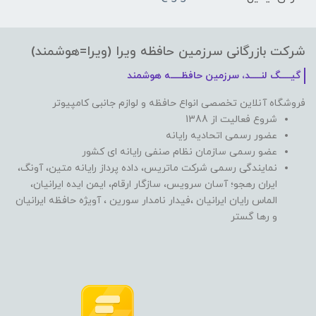
شرکت بازرگانی سرزمین حافظه ویرا (ویرا=هوشمند)
گیـــــگ لنـــــد، سرزمین حافظـــــه هوشمند
فروشگاه آنلاین تخصصی انواع حافظه و لوازم جانبی کامپیوتر
شروع فعالیت از 1388
عضور رسمی اتحادیه رایانه
عضو رسمی سازمان نظام صنفی رایانه ای کشور
نمایندگی رسمی شرکت ماتریس، داده پرداز رایانه متین، آونگ،
ایران رهجو؛ آسان سرویس، سازگار ارقام، ایمن ایده ایرانیان،
الماس رایان ایرانیان ،فیدار نامدار سورین ، آویژه حافظه ایرانیان
و رها گستر