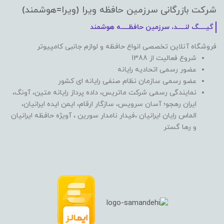
شرکت بازرگانی سرزمین حافظه ویرا (ویرا=هوشمند)
گیـــــگ لنـــــد، سرزمین حافظـــــه هوشمند
فروشگاه آنلاین تخصصی انواع حافظه و لوازم جانبی کامپیوتر
شروع فعالیت از 1388
عضور رسمی اتحادیه رایانه
عضو رسمی سازمان نظام صنفی رایانه ای کشور
نمایندگی رسمی شرکت ماتریس، داده پرداز رایانه متین، آونگ،
ایران رهجو؛ آسان سرویس، سازگار ارقام، ایمن ایده ایرانیان،
الماس رایان ایرانیان ،فیدار نامدار سورین ، آویژه حافظه ایرانیان
و رها گستر