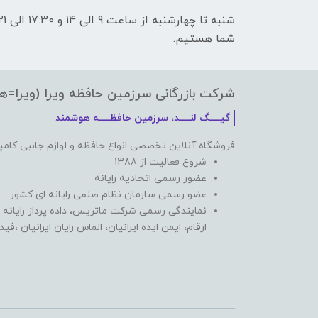
شما هستیم.
شرکت بازرگانی سرزمین حافظه ویرا (ویرا=ه
گیـــــگ لنـــــد، سرزمین حافظـــــه هوشمند
فروشگاه آنلاین تخصصی انواع حافظه و لوازم جانبی کامپ
شروع فعالیت از 1388
عضور رسمی اتحادیه رایانه
عضو رسمی سازمان نظام صنفی رایانه ای کشور
نمایندگی رسمی شرکت ماتریس، داده پرداز رایانه 
ارقام، ایمن ایده ایرانیان، الماس رایان ایرانیان ،ف