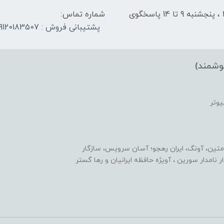
شنبه تا چهارشنبه از ساعت 9 الی ۱4 و 17:30 الی ۲1 ، پنجشنبه 9 تا 14 پاسخگوی
شماره تماس:
پشتیبانی فروش : 09120183507
وشمند)
یوتر
متین، آونگ، ایران رهجو؛ آسان سرویس، سازگار
یدار نامدار سورین ، آویژه حافظه ایرانیان و رها گستر