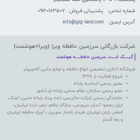
شماره تماس:
پشتیبانی فروش : 09120183507
آدرس ایمیل:
info@gig-land.com
شرکت بازرگانی سرزمین حافظه ویرا (ویرا=هوشمند)
گیـــــگ لنـــــد، سرزمین حافظـــــه هوشمند
فروشگاه آنلاین تخصصی انواع حافظه و لوازم جانبی کامپیوتر
شروع فعالیت از 1388
عضور رسمی اتحادیه رایانه
عضو رسمی سازمان نظام صنفی رایانه ای کشور
نمایندگی رسمی شرکت ماتریس، داده پرداز رایانه متین، آونگ،
ایران رهجو؛ آسان سرویس، سازگار ارقام، ایمن ایده ایرانیان،
الماس رایان ایرانیان ،فیدار نامدار سورین ، آویژه حافظه ایرانیان
و رها گستر