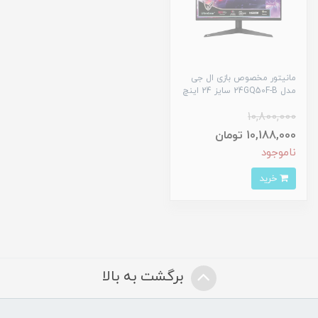
مانیتور مخصوص بازی ال جی
مدل 24GQ50F-B سایز 24 اینچ
10,800,000
10,188,000 تومان
ناموجود
خرید
برگشت به بالا