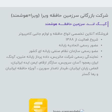
شرکت بازرگانی سرزمین حافظه ویرا (ویرا=هوشمند)
گیـــــگ لنـــــد، سرزمین حافظـــــه هوشمند
فروشگاه آنلاین تخصصی انواع حافظه و لوازم جانبی کامپیوتر
شروع فعالیت از 1388
عضور رسمی اتحادیه رایانه
عضو رسمی سازمان نظام صنفی رایانه ای کشور
نمایندگی رسمی شرکت ماتریس، داده پرداز رایانه متین، آونگ،
ایران رهجو؛ آسان سرویس، سازگار ارقام، ایمن ایده ایرانیان،
الماس رایان ایرانیان ،فیدار نامدار سورین ، آویژه حافظه ایرانیان
و رها گستر