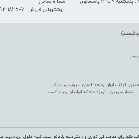
شنبه تا چهارشنبه از ساعت 9 الی ۱4 و 17:30 الی ۲1 ، پنجشنبه 9 تا 14 پاسخگوی
شماره تماس:
پشتیبانی فروش : 09120183507
وشمند)
یوتر
متین، آونگ، ایران رهجو؛ آسان سرویس، سازگار
یدار نامدار سورین ، آویژه حافظه ایرانیان و رها گستر
ند فقط برای مقاصد غیر تجاری و با ذکر منبع بلامانع است. کلیه حقوق این سایت مت