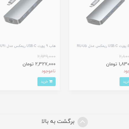
هاب 9 پورت USB-C ریمکس مدل RU-U91
2,939,000
2,80
1, تومان
2,327,000 تومان
ود
ناموجود
خرید
برگشت به بالا