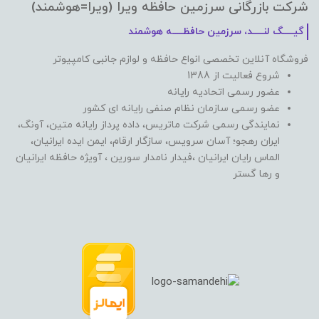
شرکت بازرگانی سرزمین حافظه ویرا (ویرا=هوشمند)
گیـــــگ لنـــــد، سرزمین حافظـــــه هوشمند
فروشگاه آنلاین تخصصی انواع حافظه و لوازم جانبی کامپیوتر
شروع فعالیت از 1388
عضور رسمی اتحادیه رایانه
عضو رسمی سازمان نظام صنفی رایانه ای کشور
نمایندگی رسمی شرکت ماتریس، داده پرداز رایانه متین، آونگ،
ایران رهجو؛ آسان سرویس، سازگار ارقام، ایمن ایده ایرانیان،
الماس رایان ایرانیان ،فیدار نامدار سورین ، آویژه حافظه ایرانیان
و رها گستر