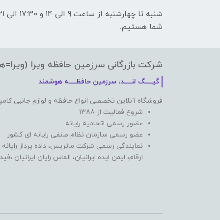
شما هستیم.
شرکت بازرگانی سرزمین حافظه ویرا (ویرا=ه
گیـــــگ لنـــــد، سرزمین حافظـــــه هوشمند
فروشگاه آنلاین تخصصی انواع حافظه و لوازم جانبی کامپ
شروع فعالیت از 1388
عضور رسمی اتحادیه رایانه
عضو رسمی سازمان نظام صنفی رایانه ای کشور
نمایندگی رسمی شرکت ماتریس، داده پرداز رایانه 
ارقام، ایمن ایده ایرانیان، الماس رایان ایرانیان ،ف