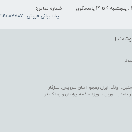
شنبه تا چهارشنبه از ساعت 9 الی ۱4 و 17:30 الی ۲1 ، پنجشنبه 9 تا 14 پاسخگوی
شماره تماس:
پشتیبانی فروش : 09120183507
وشمند)
یوتر
متین، آونگ، ایران رهجو؛ آسان سرویس، سازگار
یدار نامدار سورین ، آویژه حافظه ایرانیان و رها گستر