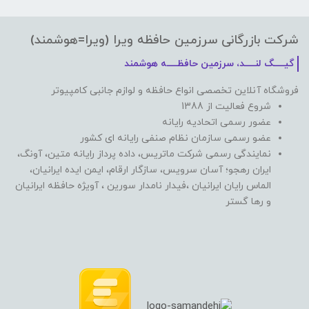
شرکت بازرگانی سرزمین حافظه ویرا (ویرا=هوشمند)
گیـــــگ لنـــــد، سرزمین حافظـــــه هوشمند
فروشگاه آنلاین تخصصی انواع حافظه و لوازم جانبی کامپیوتر
شروع فعالیت از 1388
عضور رسمی اتحادیه رایانه
عضو رسمی سازمان نظام صنفی رایانه ای کشور
نمایندگی رسمی شرکت ماتریس، داده پرداز رایانه متین، آونگ،
ایران رهجو؛ آسان سرویس، سازگار ارقام، ایمن ایده ایرانیان،
الماس رایان ایرانیان ،فیدار نامدار سورین ، آویژه حافظه ایرانیان
و رها گستر