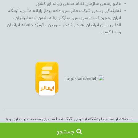
عضو رسمی سازمان نظام صنفی رایانه ای کشور
نمایندگی رسمی شرکت ماتریس، داده پرداز رایانه متین، آونگ،
ایران رهجو؛ آسان سرویس، سازگار ارقام، ایمن ایده ایرانیان،
الماس رایان ایرانیان ،فیدار نامدار سورین ، آویژه حافظه ایرانیان
و رها گستر
استفاده از مطالب فروشگاه اینترنتی گیگ لند فقط برای مقاصد غیر تجاری و با
ذکر منبع بلامانع است. کلیه حقوق این سایت متعلق به فروشگاه آنلاین گیگ
جستجو
لند می‌باشد.