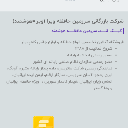
شرکت بازرگانی سرزمین حافظه ویرا (ویرا=هوشمند)
گیـــــگ لنـــــد، سرزمین حافظـــــه هوشمند
فروشگاه آنلاین تخصصی انواع حافظه و لوازم جانبی کامپیوتر
شروع فعالیت از 1388
عضور رسمی اتحادیه رایانه
عضو رسمی سازمان نظام صنفی رایانه ای کشور
نمایندگی رسمی شرکت ماتریس، داده پرداز رایانه متین، آونگ،
ایران رهجو؛ آسان سرویس، سازگار ارقام، ایمن ایده ایرانیان،
الماس رایان ایرانیان ،فیدار نامدار سورین ، آویژه حافظه ایرانیان
و رها گستر