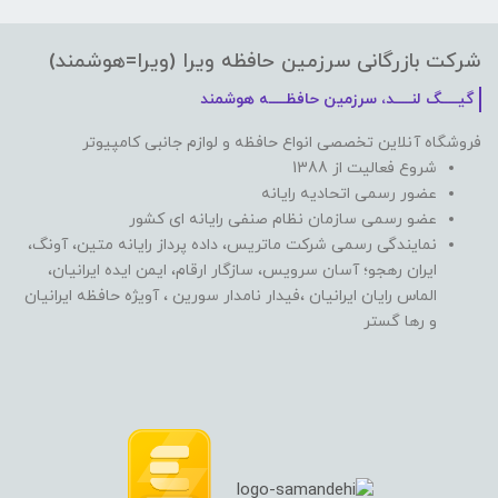
شرکت بازرگانی سرزمین حافظه ویرا (ویرا=هوشمند)
گیـــــگ لنـــــد، سرزمین حافظـــــه هوشمند
فروشگاه آنلاین تخصصی انواع حافظه و لوازم جانبی کامپیوتر
شروع فعالیت از 1388
عضور رسمی اتحادیه رایانه
عضو رسمی سازمان نظام صنفی رایانه ای کشور
نمایندگی رسمی شرکت ماتریس، داده پرداز رایانه متین، آونگ،
ایران رهجو؛ آسان سرویس، سازگار ارقام، ایمن ایده ایرانیان،
الماس رایان ایرانیان ،فیدار نامدار سورین ، آویژه حافظه ایرانیان
و رها گستر