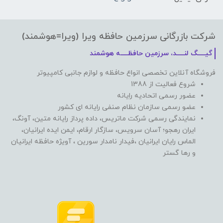
شرکت بازرگانی سرزمین حافظه ویرا (ویرا=هوشمند)
گیـــــگ لنـــــد، سرزمین حافظـــــه هوشمند
فروشگاه آنلاین تخصصی انواع حافظه و لوازم جانبی کامپیوتر
شروع فعالیت از 1388
عضور رسمی اتحادیه رایانه
عضو رسمی سازمان نظام صنفی رایانه ای کشور
نمایندگی رسمی شرکت ماتریس، داده پرداز رایانه متین، آونگ،
ایران رهجو؛ آسان سرویس، سازگار ارقام، ایمن ایده ایرانیان،
الماس رایان ایرانیان ،فیدار نامدار سورین ، آویژه حافظه ایرانیان
و رها گستر