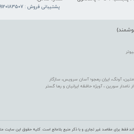
پشتیبانی فروش : 09120183507
وشمند)
یوتر
متین، آونگ، ایران رهجو؛ آسان سرویس، سازگار
یدار نامدار سورین ، آویژه حافظه ایرانیان و رها گستر
ند فقط برای مقاصد غیر تجاری و با ذکر منبع بلامانع است. کلیه حقوق این سایت مت