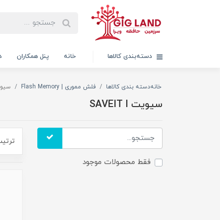
دسته‌بندی کالاها
خانه
پنل همکاران
د
خانه
دسته بندی کالاها
فلش مموری | Flash Memory
سیویت  l
سیویت SAVEIT l
ترتیب
فقط محصولات موجود