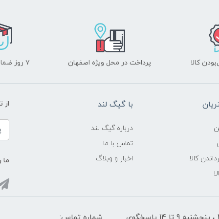
ودن کالا
پرداخت در محل ویژه اصفهان
۷ روز ضمانت بازگشت
یان
با گیگ لند
از 
ن
درباره گیگ لند
تماس با ما
داندن کالا
اخبار و وبلاگ
ما ر
ا
شنبه تا چهارشنبه از ساعت 9 الی ۱4 و 17:30 الی ۲1 ، پنجشنبه 9 تا 14 پاسخگوی
شماره تماس: