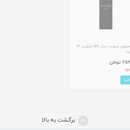
فلش مموری سیویت مدل SKY ظرفیت 64
یت
 تومان
ود
برگشت به بالا