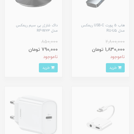
هاب 5 پورت USB-C ریمکس
داک شارژر بی سیم ریمکس
مدل RU-U5
مدل RP-W23
850,000
2,800,000
1,830,000 تومان
790,000 تومان
ناموجود
ناموجود
خرید
خرید