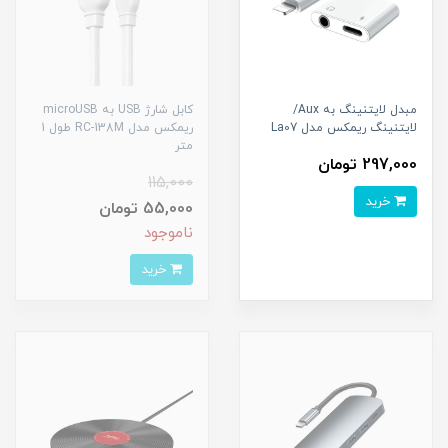
مبدل لایتنینگ به Aux/
کابل شارژ USB به microUSB
لایتنینگ ریمکس مدل La07
ریمکس مدل RC-138M طول 1
متر
297,000 تومان
115,000
خرید
55,000 تومان
ناموجود
خرید