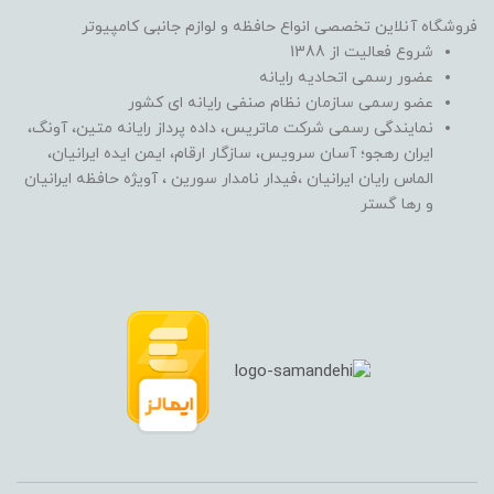
فروشگاه آنلاین تخصصی انواع حافظه و لوازم جانبی کامپیوتر
شروع فعالیت از 1388
عضور رسمی اتحادیه رایانه
عضو رسمی سازمان نظام صنفی رایانه ای کشور
نمایندگی رسمی شرکت ماتریس، داده پرداز رایانه متین، آونگ،
ایران رهجو؛ آسان سرویس، سازگار ارقام، ایمن ایده ایرانیان،
الماس رایان ایرانیان ،فیدار نامدار سورین ، آویژه حافظه ایرانیان
و رها گستر