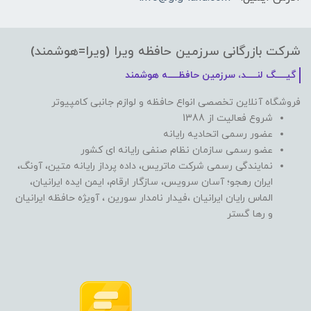
شرکت بازرگانی سرزمین حافظه ویرا (ویرا=هوشمند)
گیـــــگ لنـــــد، سرزمین حافظـــــه هوشمند
فروشگاه آنلاین تخصصی انواع حافظه و لوازم جانبی کامپیوتر
شروع فعالیت از 1388
عضور رسمی اتحادیه رایانه
عضو رسمی سازمان نظام صنفی رایانه ای کشور
نمایندگی رسمی شرکت ماتریس، داده پرداز رایانه متین، آونگ،
ایران رهجو؛ آسان سرویس، سازگار ارقام، ایمن ایده ایرانیان،
الماس رایان ایرانیان ،فیدار نامدار سورین ، آویژه حافظه ایرانیان
و رها گستر