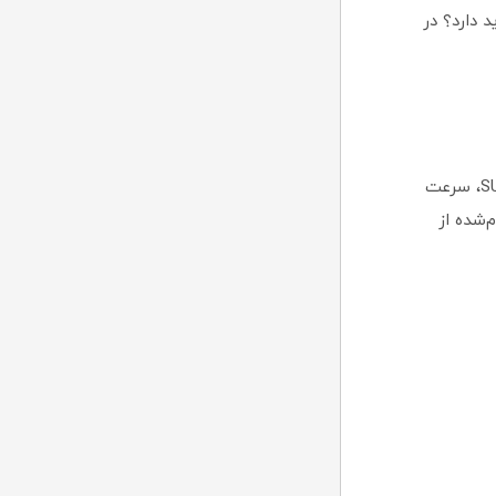
 دارد؟ در
یکی از مهم‌ترین معیارها برای انتخاب درایو اس اس دی 480 گیگ ای دیتا مدل SU650، سرعت
اعداد اعلام‌شده از