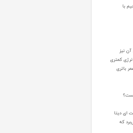
یم با
نرژی آن نیز
 آن با هارد اینترنال HDD نشان می‌دهد که این SSD حدود ۸۰% انرژی کمتری
مر باتری
و کنترلر پیشرفته، اس اس دی 480 گیگابایت ای دیتا
طا) بهره می‌برد که