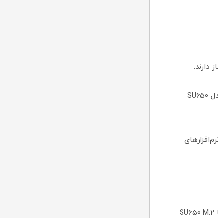
2.گیمینگ بدون لگ و بارگذاری سریع: بازی‌ها روی درایو اس اس دی 480G ای دیتا مدل SU650
م‌افزارهای
اگر به دنبال یک هارد SSD با عملکرد سریع و قابل‌اعتماد هستید، اس اس دی ای دیتا SU650 M.2