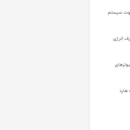
و نوشتن بالا: با سرعت خواندن تا 550MB/s و نوشتن تا 510MB/s، بوت سیستم
و مصرف انرژی
‌ها و کامپیوترهای
یت ای دیتا SU650 نسبت به هارد