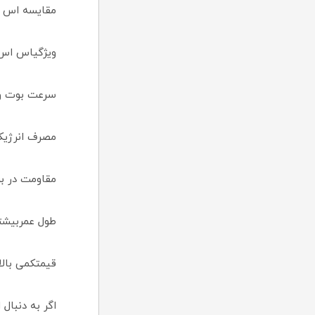
مقایسه اس اس دی ای دیتا .2
ویژگیاس اس دی ADATA SU650 M.2 480GBها
سرعت بوت و اجرای برنا
مصرف انرژیکم
مقاومت در بر
طول عمربیشت
قیمتکمی بالاتر
اگر به دنبال