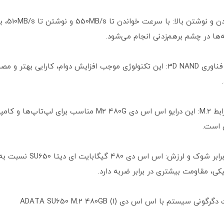
•سرعت خواندن 
ه‌ها در چشم برهم‌زدنی انجام می‌شود.
•بهره‌گیری از فناوری 3D NAND: این تکنولوژی موجب افزایش دوام، کارایی بهتر 
•سازگاری با رابط M.2: این درایو اس اس دی M2 480G مناسب برای لپ‌تاپ
 است.
•مقاومت در برابر شوک و لرزش: اس اس دی 480 گیگابا
یکی، مقاومت بیشتری در برابر ضربه دارد.
ی سیستم با اس اس دی ADATA SU650 M.2 480GB (1)