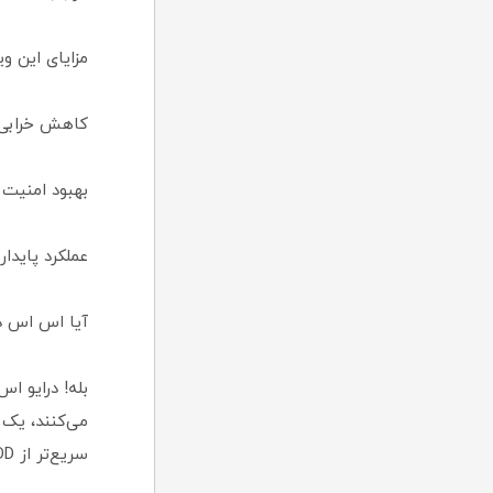
مزایای این ویژ
کاهش خرابی و 
بهبود امنیت د
عملکرد پایدار
آیا اس اس دی M.2 480 گیگابایت ADATA SU650 برای گیمر
سریع‌تر از HDD خواهد شد.