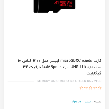
کارت حافظه microSDXC اپیسر مدل R100 کلاس 10
استاندارد UHS-I U1 سرعت 100MBps ظرفیت 32
گیگابایت
MEMORY CARD MICRO SD APACER R100 32GB
دسته :
اپیسر Apacer I