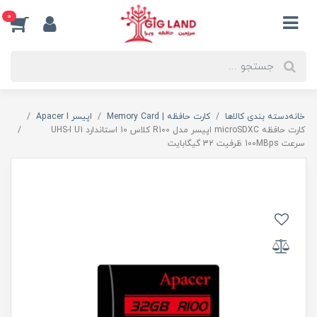
0
خانه
دسته بندی کالاها
کارت حافظه | Memory Card
اپیسر Apacer I
کارت حافظه microSDXC اپیسر مدل R100 کلاس 10 استاندارد UHS-I U1
سرعت 100MBps ظرفیت 32 گیگابایت