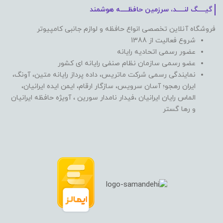
گیـــــگ لنـــــد، سرزمین حافظـــــه هوشمند
فروشگاه آنلاین تخصصی انواع حافظه و لوازم جانبی کامپیوتر
شروع فعالیت از 1388
عضور رسمی اتحادیه رایانه
عضو رسمی سازمان نظام صنفی رایانه ای کشور
نمایندگی رسمی شرکت ماتریس، داده پرداز رایانه متین، آونگ،
ایران رهجو؛ آسان سرویس، سازگار ارقام، ایمن ایده ایرانیان،
الماس رایان ایرانیان ،فیدار نامدار سورین ، آویژه حافظه ایرانیان
و رها گستر