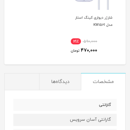
شارژر دیواری کینگ استار
مدل KW152I
21٪
590,000
470,000
تومان
مشخصات
دیدگاه‌ها
گارانتی
گارانتی آسان سرویس