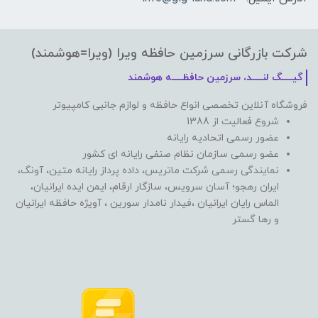
شرکت بازرگانی سرزمین حافظه ویرا (ویرا=هوشمند)
گیـــــگ لنـــــد، سرزمین حافظـــــه هوشمند
فروشگاه آنلاین تخصصی انواع حافظه و لوازم جانبی کامپیوتر
شروع فعالیت از 1388
عضور رسمی اتحادیه رایانه
عضو رسمی سازمان نظام صنفی رایانه ای کشور
نمایندگی رسمی شرکت ماتریس، داده پرداز رایانه متین، آونگ،
ایران رهجو؛ آسان سرویس، سازگار ارقام، ایمن ایده ایرانیان،
الماس رایان ایرانیان ،فیدار نامدار سورین ، آویژه حافظه ایرانیان
و رها گستر