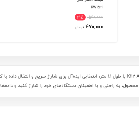
KW152I
21٪
590,000
470,000
تومان
کابل تبدیل USB به MicroUSB کینگ استار مدل K112 A با طول 1.1 متر، انتخابی ایده‌آل برای
 محصول، به راحتی و با اطمینان دستگاه‌های خود را شارژ کنید و داده‌ها 