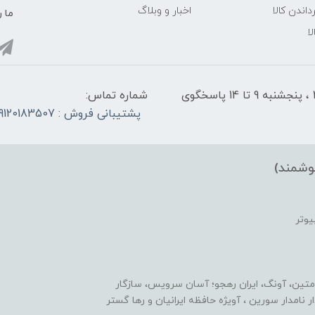
داندن کالا
اخبار و وبلاگ
ما ر
ا
شنبه تا چهارشنبه از ساعت 9 الی ۱4 و 17:30 الی ۲1 ، پنجشنبه 9 تا 14 پاسخگوی
شماره تماس:
پشتیبانی فروش : 09120183507
وشمند)
یوتر
متین، آونگ، ایران رهجو؛ آسان سرویس، سازگار
یدار نامدار سورین ، آویژه حافظه ایرانیان و رها گستر