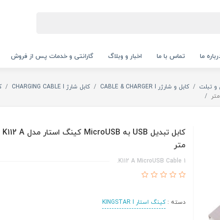
رباره ما
تماس با ما
اخبار و وبلاگ
گارانتی و خدمات پس از فروش
 و تبلت
کابل و شارژر CABLE & CHARGER I
کابل شارژ CHARGING CABLE I
ک
متر
K112 A MicroUSB Cable 1.
دسته :
کینگ استار KINGSTAR I