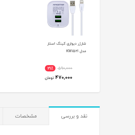
شارژر دیواری کینگ استار
مدل KW152I
21٪
590,000
470,000
تومان
نقد و بررسی
مشخصات