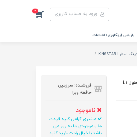
0
ورود به حساب کاربری
بازیابی (ریکاوری) اطلاعات
ینگ استار KINGSTAR I
کابل تبدیل USB به MicroUSB کینگ استار مدل K112 A طول 1.1
فروشنده: سرزمین
حافظه ویرا
ناموجود
مشتری گرامی کلیه قیمت
ها و موجودی ها به روز می
باشد.با خیال راحت خرید کنید