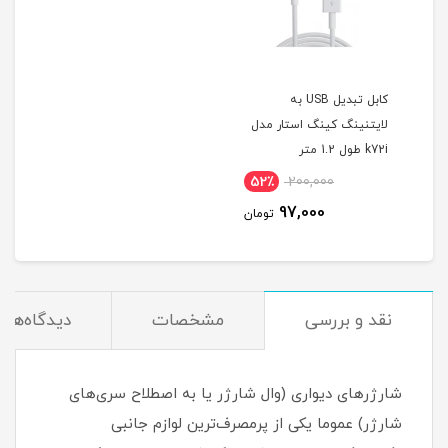
کابل تبدیل USB به
لایتنینگ کینگ استار مدل
k72i طول 1.2 متر
52٪
200,000
97,000
تومان
نقد و بررسی
مشخصات
دیدگاه‌ها
شارژرهای دیواری (وال شارژر یا به اصطلاح سری‌های
شارژر) عموما یکی از پرمصرف‌ترین لوازم جانبی