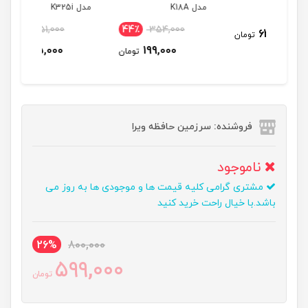
مدل K18A
مدل K325i
مدل K30i
23٪
251,000
44٪
354,000
تومان
195,000
199,000
تومان
تومان
فروشنده: سرزمین حافظه ویرا
ناموجود
مشتری گرامی کلیه قیمت ها و موجودی ها به روز می
باشد.با خیال راحت خرید کنید
26%
800,000
599,000
تومان