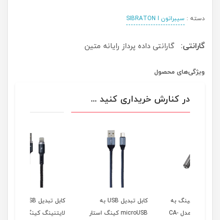
دسته :
سیبراتون SIBRATON I
گارانتی:
گارانتی داده پرداز رایانه متین
ویژگی‌های محصول
در کنارش خریداری کنید ...
نگ به
کابل تبدیل USB به
کابل تبدیل USB به
AUX مک دودو مدل CA-
microUSB کینگ استار
لایتنینگ کینگ استار
لایتنی