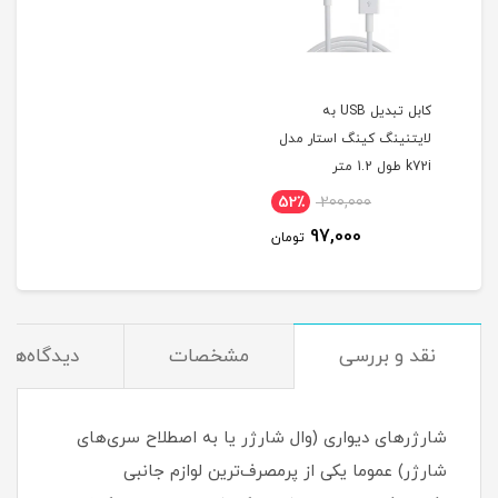
کابل تبدیل USB به
لایتنینگ کینگ استار مدل
k72i طول 1.2 متر
52٪
200,000
97,000
تومان
نقد و بررسی
مشخصات
دیدگاه‌ها
شارژرهای دیواری (وال شارژر یا به اصطلاح سری‌های
شارژر) عموما یکی از پرمصرف‌ترین لوازم جانبی