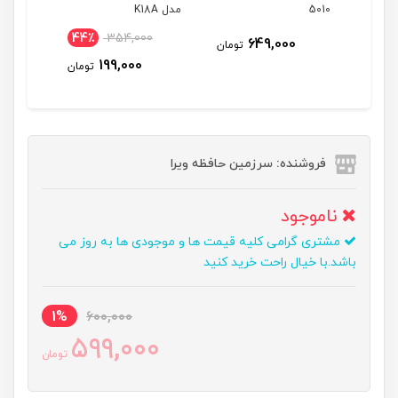
5010
مدل K18A
مدل K325i
44٪
354,000
11٪
649,000
تومان
199,000
تومان
تومان
فروشنده: سرزمین حافظه ویرا
ناموجود
مشتری گرامی کلیه قیمت ها و موجودی ها به روز می
باشد.با خیال راحت خرید کنید
1%
600,000
599,000
تومان