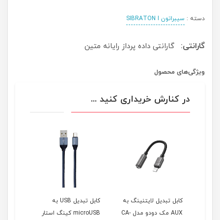
دسته :
سیبراتون SIBRATON I
گارانتی:
گارانتی داده پرداز رایانه متین
ویژگی‌های محصول
در کنارش خریداری کنید ...
USB به
کابل تبدیل لایتنینگ به
کابل تبدیل USB به
تار
AUX مک دودو مدل CA-
microUSB کینگ استار
لایتنین