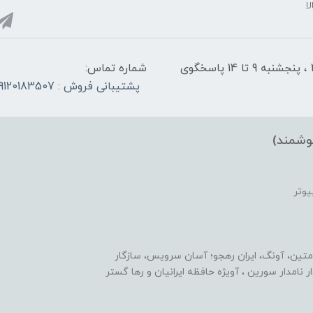
ا
شنبه تا چهارشنبه از ساعت 9 الی ۱4 و 17:30 الی ۲1 ، پنجشنبه 9 تا 14 پاسخگوی
شماره تماس:
پشتیبانی فروش : 09120183507
وشمند)
یوتر
متین، آونگ، ایران رهجو؛ آسان سرویس، سازگار
یدار نامدار سورین ، آویژه حافظه ایرانیان و رها گستر