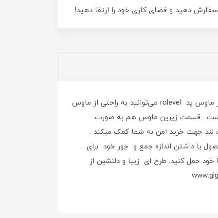
 سفارش دهید و فضای کاری خود را ارتقا دهید!
از اینکه سایت (www.gig-land.com) را جهت خرید و یا بررسی تخصصی انتخاب کردید کمال تشکر را داریم.با استفاده از ماوس‌ پد rolevel می‌توانید به‌ راحتی از ماوس
ه است. قسمت زیرین ماوس هم به صورت
لند جهت خرید امن به شما کمک میکند .
شکل ظاهری ماوس پد rolevel مستطیلی است. این محصول با داشتن اندازه جمع ‌و جور خود برای
ود حمل کنید. طرح ای زیبا و دلنشین از