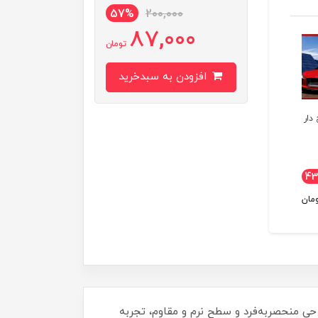
57%
200,000
87,000
تومان
افزودن به سبدخرید
دار
ماوس پد طرح دار
ماوس پد طرح دار
ماوس پد طرح دار
Rolevel مدل
Rolevel مدل
Rolevel مدل
BOX کد ۱۳8
TB3500 کد ۱۳۶
TB3500 کد ۱۳۲
43٪
150,000
43٪
150,000
43٪
150,000
43
87,000
87,000
87,000
مان
تومان
تومان
تومان
 شماست. با طراحی منحصر‌به‌فرد و سطح نرم و مقاوم، تجربه