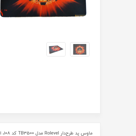
ماوس پد طرح دار
ماو
Rolevel مدل
BOX کد 150
BOX کد 8
000
43٪
150,000
00
87,000
تومان
ماو