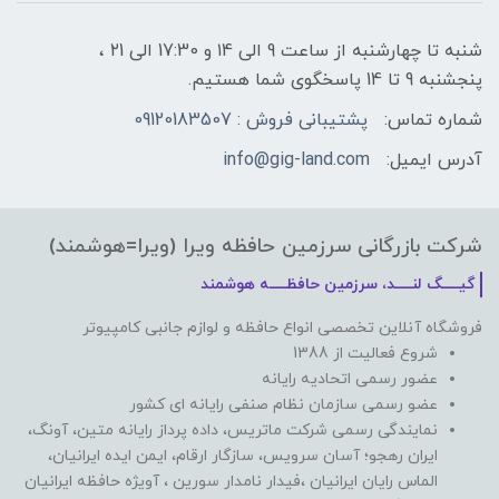
شنبه تا چهارشنبه از ساعت 9 الی ۱4 و 17:30 الی ۲1 ،
پنجشنبه 9 تا 14 پاسخگوی شما هستیم.
شماره تماس:
پشتیبانی فروش : 09120183507
آدرس ایمیل:
info@gig-land.com
شرکت بازرگانی سرزمین حافظه ویرا (ویرا=هوشمند)
گیـــــگ لنـــــد، سرزمین حافظـــــه هوشمند
فروشگاه آنلاین تخصصی انواع حافظه و لوازم جانبی کامپیوتر
شروع فعالیت از 1388
عضور رسمی اتحادیه رایانه
عضو رسمی سازمان نظام صنفی رایانه ای کشور
نمایندگی رسمی شرکت ماتریس، داده پرداز رایانه متین، آونگ،
ایران رهجو؛ آسان سرویس، سازگار ارقام، ایمن ایده ایرانیان،
الماس رایان ایرانیان ،فیدار نامدار سورین ، آویژه حافظه ایرانیان