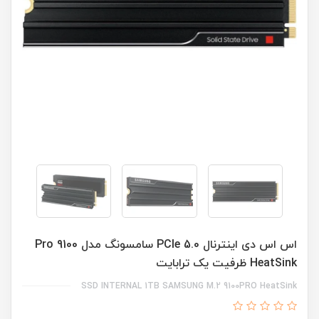
اس اس دی اینترنال PCIe 5.0 سامسونگ مدل Pro 9100
HeatSink ظرفیت یک ترابایت
SSD INTERNAL 1TB SAMSUNG M.2 9100PRO HeatSink