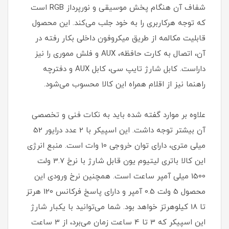
شفاف آن هنگام پخش موسیقی و نورپرداز RGB است
که توجه هرکاربری را به خود جلب می‌کند. این محصول
قابلیت مکالمه از طریق میکروفون داخلی بکار رفته در
آن، اتصال به کارت حافظه، AUX و فلش مموری را نیز
داراست. کابل شارژ تایپ سی، کابل AUX و دفترچه
راهنما نیز از اقلام همراه این کالا محسوب می‌شود.
علاوه بر موارد گفته شده باید به نکات فنی و تخصصی
آن بیشتر توجه داشت. این اسپیکر با 2 عدد درایور 52
میلی متری، دارای توان خروجی 10 وات است. منبع انرژی
این کالا باتری لیتیوم یون قابل شارژ با نرخ 3.7 ولت
1500 میلی آمپر ساعت است. همچنین نرخ ورودی این
محصول 5 ولت 0.5 آمپر و دارای پاسخ فرکانس 120 هرتز
تا 18 کیلوهرتز خواهد بود. شما می‌توانید با یکبار شارژ
این اسپیکر که 3 تا 4 ساعت زمان می‌برد، از 3 ساعت