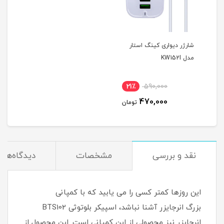
شارژر دیواری کینگ استار
مدل KW152I
21٪
590,000
470,000
تومان
نقد و بررسی
مشخصات
دیدگاه‌ها
این روزها کمتر کسی را می یابید که با کمپانی
بزرگ انرجایزر آشنا نباشد، اسپیکر بلوتوثی BTS102
انرجایزر نیز محصولی از این کمپانی است. این محصول از