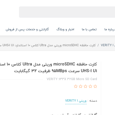
رباره ما
تماس با ما
اخبار و وبلاگ
گارانتی و خدمات پس از فروش
VE
کارت حافظه microSDHC وریتی مدل Ultra کلاس 10 استاندارد UHS-I U1 سرعت 95MBps ظرفیت 32 گیگابایت
کارت حافظه microSDHC و
UHS-I U1 سرعت 95MBps ظرفیت 32 گیگابایت
VERITY 633X 32GB Micro SD Card
دسته :
وریتی VERITY I