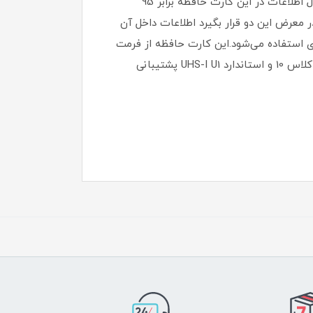
یا لپ‌تاپ هم قرار دهید. ظرفیتی که این کارت حافظه در اختیار شما قرار می‌دهد برابر 32 گیگابایت است. سرعت انتقال اطلاعات در این کارت حافظه برابر 95
ومت دارد و اگر در معرض این دو قرار بگیرد اطلاعات داخل آن
فظه‌های microSD وریتی برای دستگاه‌های اندرویدی استفاده می‌شود.این کارت حافظه از فرمت
Full HD در ذخیره‌سازی ویدیو پشتیبانی می‌کند. این مقدار برابر 1080 × 1920 پیکسل است. گفتنی است در این محصول از کلاس 10 و استاندارد UHS-I U1 پشتیبانی