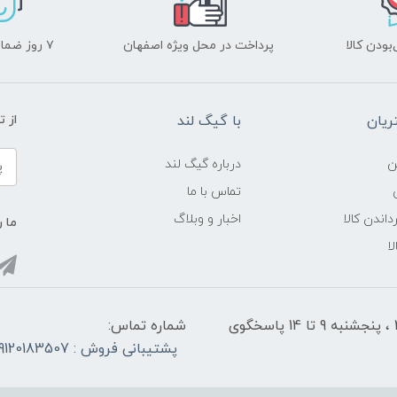
ودن کالا
پرداخت در محل ویژه اصفهان
۷ روز ضمانت بازگشت
یان
با گیگ لند
از 
ن
درباره گیگ لند
تماس با ما
داندن کالا
اخبار و وبلاگ
ما ر
ا
شنبه تا چهارشنبه از ساعت 9 الی ۱4 و 17:30 الی ۲1 ، پنجشنبه 9 تا 14 پاسخگوی
شماره تماس:
پشتیبانی فروش : 09120183507