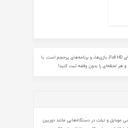
کارت حافظه microSDHC وریتی مدل Ultra با ظرفیت 32 گیگابایت و سرعت بی‌نظیر 95MBps، ایده‌آل برای ضبط ویدیوهای Full HD، بازی‌ها، و برنامه‌های پرحجم است. با
وه بر گوشی موبایل و تبلت در دستگاه‌هایی مانند دوربین