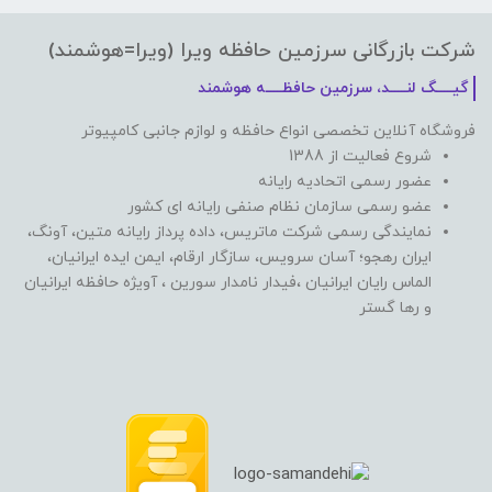
شرکت بازرگانی سرزمین حافظه ویرا (ویرا=هوشمند)
گیـــــگ لنـــــد، سرزمین حافظـــــه هوشمند
فروشگاه آنلاین تخصصی انواع حافظه و لوازم جانبی کامپیوتر
شروع فعالیت از 1388
عضور رسمی اتحادیه رایانه
عضو رسمی سازمان نظام صنفی رایانه ای کشور
نمایندگی رسمی شرکت ماتریس، داده پرداز رایانه متین، آونگ،
ایران رهجو؛ آسان سرویس، سازگار ارقام، ایمن ایده ایرانیان،
الماس رایان ایرانیان ،فیدار نامدار سورین ، آویژه حافظه ایرانیان
و رها گستر