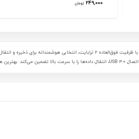
249,000
تومان
هارد اکسترنال ورباتیم مدل 53198 Store 'n' Go، با ظرفیت فوق‌العاده 2 ترابایت، ان
ظت از اطلاعات شما!