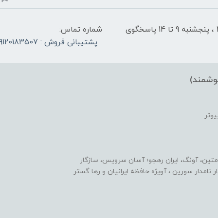
شنبه تا چهارشنبه از ساعت 9 الی ۱4 و 17:30 الی ۲1 ، پنجشنبه 9 تا 14 پاسخگوی
شماره تماس:
پشتیبانی فروش : 09120183507
وشمند)
یوتر
متین، آونگ، ایران رهجو؛ آسان سرویس، سازگار
یدار نامدار سورین ، آویژه حافظه ایرانیان و رها گستر