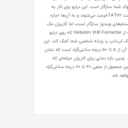
، اما با هر پورت USB 2.0 روی رایانه شخصی یا نوت‌بوک شما سازگار است. این درایو برای کار به
هیچ منبع تغذیه خارجی نیاز ندارد؛ کافیست آن را وصل کرده و اجرا کنید. درایوهایی که 2 ترابایت یا کمتر هستند، با فرمت FAT32 فرمت می‌شوند و به آن‌ها اجازه
لای 2 ترابایت با فرمت NTFS فرمت می‌شوند که برای سیستم‌های ویندوز سازگار است، اما کاربران مک
باید درایو را به HFS+ فرمت کنند تا کاملاً با سیستم عامل‌های مک OSx سازگار شوند. فرمت HFS+ را می‌توان با استفاده از Verbatim VHD Formatter که روی درایو
ست تا به پشتیبان‌گیری از هارد دیسک لپ‌تاپ یا رایانه شخصی شما کمک کند. این
هارد به گونه‌ای طراحی شده که در شرایط دمایی متنوع بتواند عملکردی پایدار و مطمئن ارائه دهد. محدوده دمای عملیاتی آن از 5 تا 50 درجه سانتی‌گراد است که نشان
نین بازه دمایی برای کاربران حرفه‌ای که
ممکن است هارد را در شرایط مختلف استفاده کنند، یک مزیت بزرگ محسوب می‌شود. از طرف دیگر، دمای ذخیره‌ سازی این محصول از منفی 40 تا 70 درجه سانتی‌گراد
واهد شد.