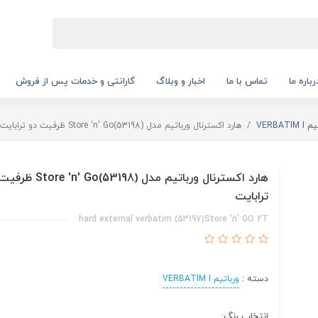
رباره ما
تماس با ما
اخبار و وبلاگ
گارانتی و خدمات پس از فروش
VERBATIM
هارد اکسترنال ورباتیم مدل (53198)Store 'n' Go ظرفیت دو ترابایت
هارد اکسترنال ورباتیم مدل (53198)' Go
ترابایت
hard external verbatim (53197)Store 'n' GO 2T
دسته :
ورباتیم VERBATIM I
انتخاب رنگ: