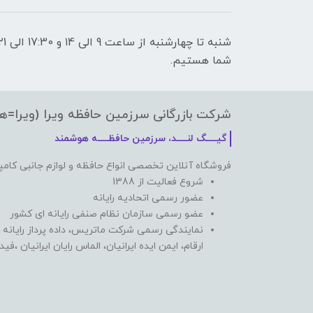
شما هستیم.
شرکت بازرگانی سرزمین حافظه ویرا (ویرا=ه
گیـــــگ لنـــــد، سرزمین حافظـــــه هوشمند
فروشگاه آنلاین تخصصی انواع حافظه و لوازم جانبی کامپ
شروع فعالیت از 1388
عضور رسمی اتحادیه رایانه
عضو رسمی سازمان نظام صنفی رایانه ای کشور
نمایندگی رسمی شرکت ماتریس، داده پرداز رایانه 
ارقام، ایمن ایده ایرانیان، الماس رایان ایرانیان ،ف