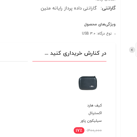
گارانتی:
گارانتی داده پرداز رایانه متین
ویژگی‌های محصول
نوع درگاه: USB 3.0
در کنارش خریداری کنید ...
کیف هارد
اکسترنال
سیلیکون پاور
مدل A34s pro
17٪
300,000