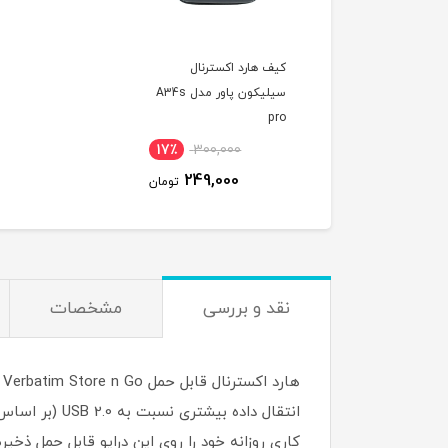
کیف هارد اکسترنال
سیلیکون پاور مدل A34s
pro
17٪
300,000
249,000
تومان
نقد و بررسی
مشخصات
کاری روزانه خود را روی این درایو قابل حمل ذخی