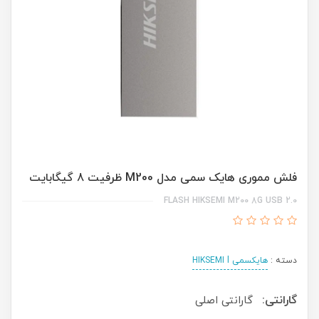
فلش مموری هایک سمی مدل M200 ظرفیت 8 گیگابایت
FLASH HIKSEMI M200 8G USB 2.0
دسته :
هایکسمی HIKSEMI l
گارانتی:
گارانتی اصلی