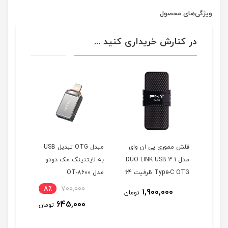
ویژگی‌های محصول
در کنارش خریداری کنید ...
یسک
فلش مموری پی ان وای
مبدل OTG تبدیل USB
مدل DUO LINK USB 3.1
به لایتنینگ مک دودو
سیلیکون
Type-C OTG ظرفیت 64
مدل OT-8600
گیگابایت
گیگابای
8٪
700,000
00
1,900,000
تومان
تومان
645,000
تومان