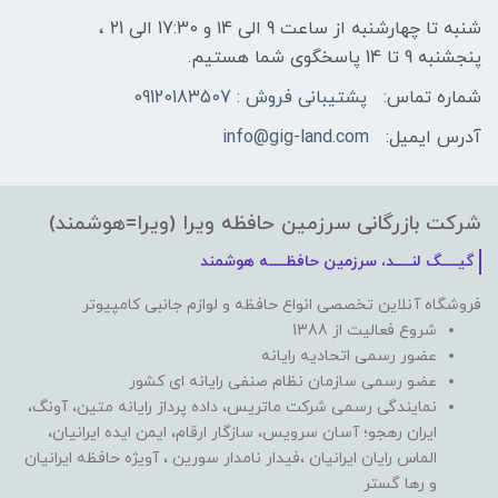
شنبه تا چهارشنبه از ساعت 9 الی ۱4 و 17:30 الی ۲1 ،
پنجشنبه 9 تا 14 پاسخگوی شما هستیم.
شماره تماس:
پشتیبانی فروش : 09120183507
آدرس ایمیل:
info@gig-land.com
شرکت بازرگانی سرزمین حافظه ویرا (ویرا=هوشمند)
گیـــــگ لنـــــد، سرزمین حافظـــــه هوشمند
فروشگاه آنلاین تخصصی انواع حافظه و لوازم جانبی کامپیوتر
شروع فعالیت از 1388
عضور رسمی اتحادیه رایانه
عضو رسمی سازمان نظام صنفی رایانه ای کشور
نمایندگی رسمی شرکت ماتریس، داده پرداز رایانه متین، آونگ،
ایران رهجو؛ آسان سرویس، سازگار ارقام، ایمن ایده ایرانیان،
الماس رایان ایرانیان ،فیدار نامدار سورین ، آویژه حافظه ایرانیان
و رها گستر