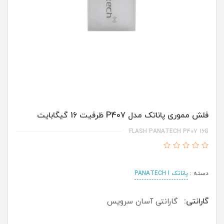
فلش مموری پاناتک مدل P407 ظرفیت 16 گیگابایت
FLASH PANATECH P407 16G
دسته :
پاناتک PANATECH I
گارانتی:
گارانتی آسان سرویس