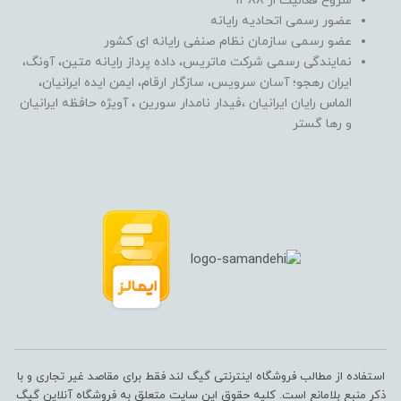
شروع فعالیت از 1388
عضور رسمی اتحادیه رایانه
عضو رسمی سازمان نظام صنفی رایانه ای کشور
نمایندگی رسمی شرکت ماتریس، داده پرداز رایانه متین، آونگ،
ایران رهجو؛ آسان سرویس، سازگار ارقام، ایمن ایده ایرانیان،
الماس رایان ایرانیان ،فیدار نامدار سورین ، آویژه حافظه ایرانیان
و رها گستر
استفاده از مطالب فروشگاه اینترنتی گیگ لند فقط برای مقاصد غیر تجاری و با
ذکر منبع بلامانع است. کلیه حقوق این سایت متعلق به فروشگاه آنلاین گیگ