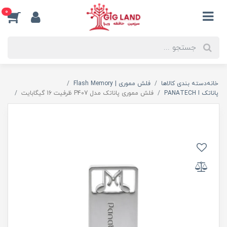
0
خانه
دسته بندی کالاها
فلش مموری | Flash Memory
پاناتک PANATECH I
فلش مموری پاناتک مدل P407 ظرفیت 16 گیگابایت