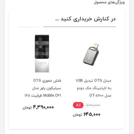
ویژگی‌های محصول
در کنارش خریداری کنید ...
 وای
مبدل OTG تبدیل USB
فلش مموری OTG
DUO LI
به لایتنینگ مک دودو
سیلیکون پاور مدل
Type-C OTG ظرفیت 64
مدل OT-8600
Mobile C31 ظرفیت 128
گیگابایت
8٪
700,000
4,390,000
تومان
تومان
645,000
تومان