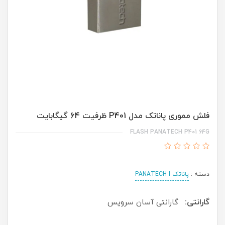
فلش مموری پاناتک مدل P401 ظرفیت 64 گیگابایت
FLASH PANATECH P401 64G
دسته :
پاناتک PANATECH I
گارانتی:
گارانتی آسان سرویس