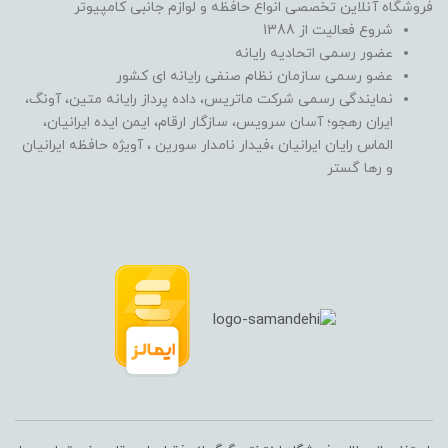
فروشگاه آنلاین تخصصی انواع حافظه و لوازم جانبی کامپیوتر
شروع فعالیت از 1388
عضور رسمی اتحادیه رایانه
عضو رسمی سازمان نظام صنفی رایانه ای کشور
نمایندگی رسمی شرکت ماتریس، داده پرداز رایانه متین، آونگ،
ایران رهجو؛ آسان سرویس، سازگار ارقام، ایمن ایده ایرانیان،
الماس رایان ایرانیان ،فیدار نامدار سورین ، آویژه حافظه ایرانیان
و رها گستر