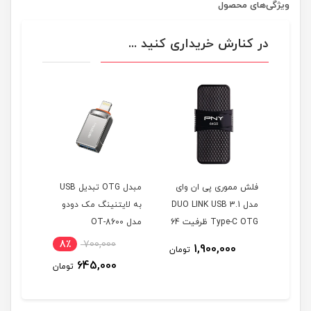
ویژگی‌های محصول
در کنارش خریداری کنید ...
 مدل
فلش مموری پی ان وای
مبدل OTG تبدیل USB
مدل DUO LINK USB 3.1
به لایتنینگ مک دودو
Type-C OTG ظرفیت 64
مدل OT-8600
گیگابایت
8٪
700,000
10٪
1,900,000
تومان
645,000
تومان
تومان