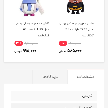
یتی
فلش مموری عروسکی وریتی
فلش مموری عروسکی وریتی
فلش 
مدل T234 ظرفیت 32
مدل T241 ظرفیت 64
گیگابایت
گیگابایت
گیگا
29٪
1,400,000
1٪
590,000
2
995,000
585,000
مان
تومان
تومان
مشخصات
دیدگاه‌ها
گارانتی