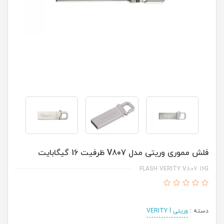
فلش مموری وریتی مدل V807 ظرفیت 16 گیگابایت
FLASH VERITY V807 16G
دسته :
وریتی VERITY l