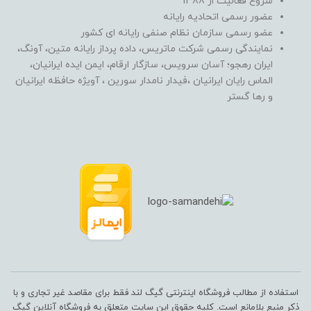
شروع فعالیت از 1388
عضور رسمی اتحادیه رایانه
عضو رسمی سازمان نظام صنفی رایانه ای کشور
نمایندگی رسمی شرکت ماتریس، داده پرداز رایانه متین، آونگ،
ایران رهجو؛ آسان سرویس، سازگار ارقام، ایمن ایده ایرانیان،
الماس رایان ایرانیان ،فیدار نامدار سورین ، آویژه حافظه ایرانیان
و رها گستر
استفاده از مطالب فروشگاه اینترنتی گیگ لند فقط برای مقاصد غیر تجاری و با
ذکر منبع بلامانع است. کلیه حقوق این سایت متعلق به فروشگاه آنلاین گیگ